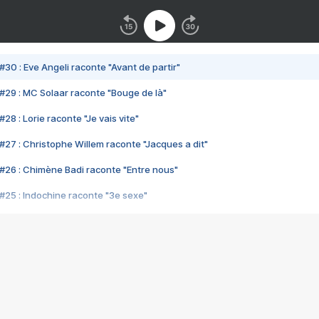
#30 : Eve Angeli raconte "Avant de partir"
#29 : MC Solaar raconte "Bouge de là"
28 : Lorie raconte "Je vais vite"
#27 : Christophe Willem raconte "Jacques a dit"
#26 : Chimène Badi raconte "Entre nous"
#25 : Indochine raconte "3e sexe"
#24 : Zaho raconte "C'est chelou"
#23 : Patrick Bruel raconte "Au café des délices"
#22 : Kyo raconte "Le chemin"
#21 : Nolwenn Leroy raconte "Cassé"