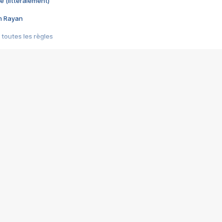
e (littéralement)
im Rayan
 toutes les règles
s les jeux vidéo
us choquant de Rockstar ? - Le scandale BULLY
e plus moche de Steam
du RÊVE tourne au CAUCHEMAR
pendant 8 heures
it… à tort
umiliés par un jeu vidéo
ire - Final Fantasy 8
ti un empire - Age of Empires
story DOFUS